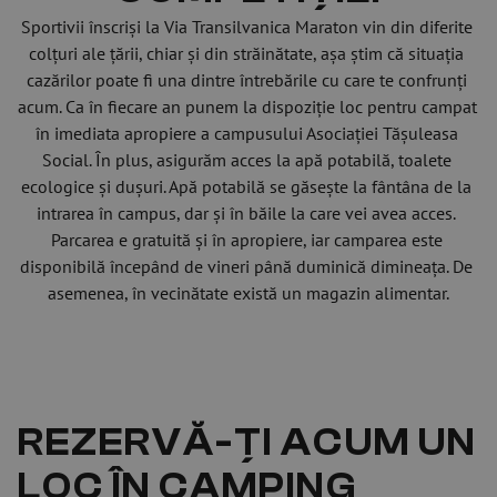
Sportivii înscriși la Via Transilvanica Maraton vin din diferite 
colțuri ale țării, chiar și din străinătate, așa știm că situația 
cazărilor poate fi una dintre întrebările cu care te confrunți 
acum. Ca în fiecare an punem la dispoziție loc pentru campat 
în imediata apropiere a campusului Asociației Tășuleasa 
Social. În plus, asigurăm acces la apă potabilă, toalete 
ecologice și dușuri. Apă potabilă se găsește la fântâna de la 
intrarea în campus, dar și în băile la care vei avea acces. 
Parcarea e gratuită și în apropiere, iar camparea este 
disponibilă începând de vineri până duminică dimineața. De 
asemenea, în vecinătate există un magazin alimentar.
REZERVĂ-ȚI ACUM UN 
LOC ÎN CAMPING