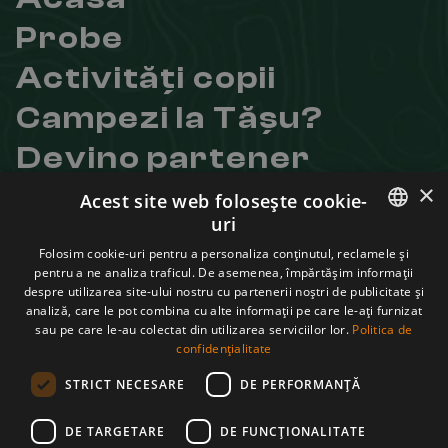
Probe
Activități copii
Campezi la Tășu?
Devino partener
×
Despre noi
Acest site web folosește cookie-
uri
Contact
ROMANIAN
Folosim cookie-uri pentru a personaliza conținutul, reclamele și
Linkuri utile
pentru a ne analiza traficul. De asemenea, împărtășim informații
ENGLISH
despre utilizarea site-ului nostru cu partenerii noștri de publicitate și
Regulament
analiză, care le pot combina cu alte informații pe care le-ați furnizat
Politica de confidențialitate
sau pe care le-au colectat din utilizarea serviciilor lor.
Politica de
Termeni și condiții
confidențialitate
ANPC
STRICT NECESARE
DE PERFORMANȚĂ
Află mai multe despre noi
Facebook
DE TARGETARE
DE FUNCŢIONALITATE